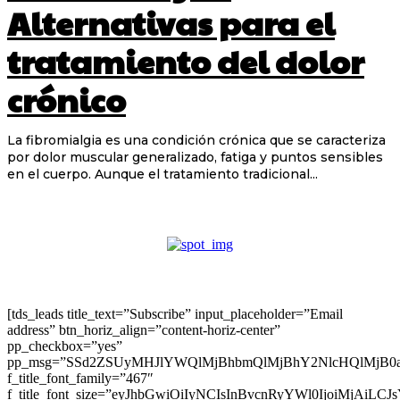
Alternativas para el
tratamiento del dolor
crónico
La fibromialgia es una condición crónica que se caracteriza
por dolor muscular generalizado, fatiga y puntos sensibles
en el cuerpo. Aunque el tratamiento tradicional...
[tds_leads title_text=”Subscribe” input_placeholder=”Email
address” btn_horiz_align=”content-horiz-center”
pp_checkbox=”yes”
pp_msg=”SSd2ZSUyMHJlYWQlMjBhbmQlMjBhY2NlcHQlMjB0
f_title_font_family=”467″
f_title_font_size=”eyJhbGwiOiIyNCIsInBvcnRyYWl0IjoiMjAiLC