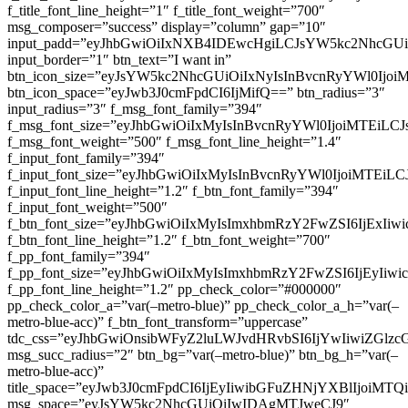
f_title_font_line_height=”1″ f_title_font_weight=”700″
msg_composer=”success” display=”column” gap=”10″
input_padd=”eyJhbGwiOiIxNXB4IDEwcHgiLCJsYW5kc2NhcGU
input_border=”1″ btn_text=”I want in”
btn_icon_size=”eyJsYW5kc2NhcGUiOiIxNyIsInBvcnRyYWl0Ijoi
btn_icon_space=”eyJwb3J0cmFpdCI6IjMifQ==” btn_radius=”3″
input_radius=”3″ f_msg_font_family=”394″
f_msg_font_size=”eyJhbGwiOiIxMyIsInBvcnRyYWl0IjoiMTEiLC
f_msg_font_weight=”500″ f_msg_font_line_height=”1.4″
f_input_font_family=”394″
f_input_font_size=”eyJhbGwiOiIxMyIsInBvcnRyYWl0IjoiMTEi
f_input_font_line_height=”1.2″ f_btn_font_family=”394″
f_input_font_weight=”500″
f_btn_font_size=”eyJhbGwiOiIxMyIsImxhbmRzY2FwZSI6IjExIi
f_btn_font_line_height=”1.2″ f_btn_font_weight=”700″
f_pp_font_family=”394″
f_pp_font_size=”eyJhbGwiOiIxMyIsImxhbmRzY2FwZSI6IjEyIiw
f_pp_font_line_height=”1.2″ pp_check_color=”#000000″
pp_check_color_a=”var(–metro-blue)” pp_check_color_a_h=”var(–
metro-blue-acc)” f_btn_font_transform=”uppercase”
tdc_css=”eyJhbGwiOnsibWFyZ2luLWJvdHRvbSI6IjYwIiwiZGl
msg_succ_radius=”2″ btn_bg=”var(–metro-blue)” btn_bg_h=”var(–
metro-blue-acc)”
title_space=”eyJwb3J0cmFpdCI6IjEyIiwibGFuZHNjYXBlIjoiMT
msg_space=”eyJsYW5kc2NhcGUiOiIwIDAgMTJweCJ9″