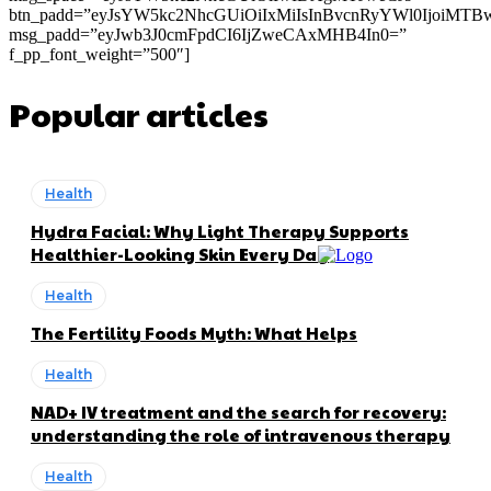
btn_padd=”eyJsYW5kc2NhcGUiOiIxMiIsInBvcnRyYWl0IjoiMTB
msg_padd=”eyJwb3J0cmFpdCI6IjZweCAxMHB4In0=”
f_pp_font_weight=”500″]
Popular articles
Health
Hydra Facial: Why Light Therapy Supports
Healthier-Looking Skin Every Day
Health
The Fertility Foods Myth: What Helps
Health
NAD+ IV treatment and the search for recovery:
understanding the role of intravenous therapy
Health