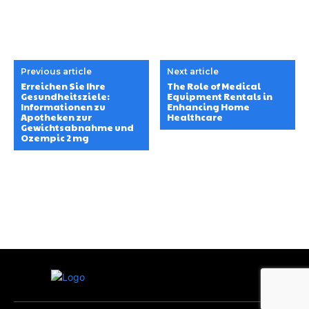
Previous article
Next article
Erreichen Sie Ihre
The Role of Medical
Gesundheitsziele:
Equipment Rentals in
Informationen zu
Enhancing Home
Apotheken zur
Healthcare
Gewichtsabnahme und
Ozempic 2 mg