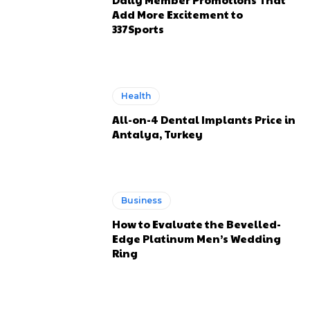
Add More Excitement to
337Sports
Health
All-on-4 Dental Implants Price in
Antalya, Turkey
Business
How to Evaluate the Bevelled-
Edge Platinum Men’s Wedding
Ring