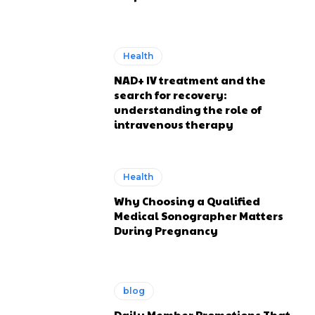
Health
NAD+ IV treatment and the
search for recovery:
understanding the role of
intravenous therapy
Health
Why Choosing a Qualified
Medical Sonographer Matters
During Pregnancy
blog
Daily Member Promotions That