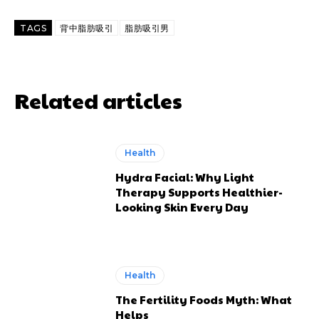
TAGS
背中脂肪吸引
脂肪吸引男
Related articles
Health
Hydra Facial: Why Light
Therapy Supports Healthier-
Looking Skin Every Day
Health
The Fertility Foods Myth: What
Helps