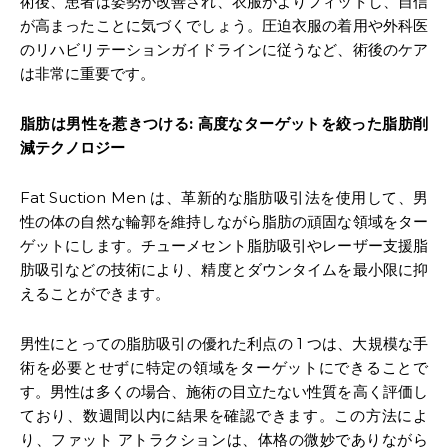
術後、患者は姿勢が改善され、衣服がよりフィットし、自信
が高まったことに気づくでしょう。圧迫衣服の着用や外科医
のリハビリテーションガイドラインに従うなど、術後のケア
は非常に重要です。
脂肪は男性を惹きつける
:
高度なターゲットを絞った脂肪削
減テクノロジー
Fat Suction Men は、革新的な脂肪吸引法を使用して、男
性の体の自然な輪郭を維持しながら脂肪の頑固な領域をター
ゲットにします。チューメセント脂肪吸引やレーザー支援脂
肪吸引などの技術により、精度とダウンタイムを最小限に抑
えることができます。
男性にとっての脂肪吸引の優れた利点の 1 つは、大規模な手
術を必要とせずに特定の領域をターゲットにできることで
す。男性は多くの場合、施術の目立たない性質を高く評価し
ており、数週間以内に結果を確認できます。この方法によ
り、ファット アトラクションは、体格の微妙でありながら