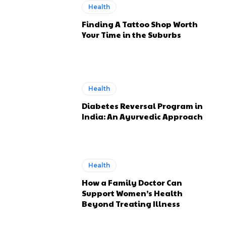
Health
Finding A Tattoo Shop Worth
Your Time in the Suburbs
Health
Diabetes Reversal Program in
India: An Ayurvedic Approach
Health
How a Family Doctor Can
Support Women’s Health
Beyond Treating Illness