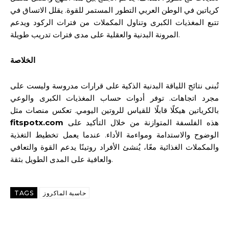
كرياتين في الوطن العربي التطور المستمر للقوة. يقلل الاتساق في
تتبع المغذيات الكبرى وتناول المكملات من فترات الركود ويدعم
المرونة البدنية والعقلية على مدى فترات تدريب طويلة.
الخلاصة
تُبنى نتائج اللياقة البدنية الذكية على قرارات مدروسة وليست على
مجرد اتجاهات. توفر أدوات حساب المغذيات الكبرى والوعي
بالكرياتين هيكلًا قابلًا للقياس للروتين اليومي. تعكس منصات مثل
هذه الفلسفة المتوازنة من خلال التأكيد على
fitspotx.com
الوضوح والاستدامة ومواءمة الأداء. عندما يعمل تخطيط التغذية
والمكملات الغذائية معًا، يُنشئ الأفراد روتينًا يدعم القوة والتعافي
والعافية على المدى الطويل بثقة.
حاسبة الماكروز
TAGS