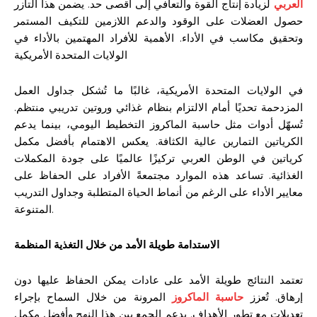
العربي
لزيادة إنتاج القوة والتعافي إلى أقصى حد. يضمن هذا التآزر
حصول العضلات على الوقود والدعم اللازمين للتكيف المستمر
وتحقيق مكاسب في الأداء. الأهمية للأفراد المهتمين بالأداء في
الولايات المتحدة الأمريكية
في الولايات المتحدة الأمريكية، غالبًا ما تُشكل جداول العمل
المزدحمة تحديًا أمام الالتزام بنظام غذائي وروتين تدريبي منتظم.
تُسهّل أدوات مثل حاسبة الماكروز التخطيط اليومي، بينما يدعم
الكرياتين التمارين عالية الكثافة. يعكس الاهتمام بأفضل مكمل
كرياتين في الوطن العربي تركيزًا عالميًا على جودة المكملات
الغذائية. تساعد هذه الموارد مجتمعةً الأفراد على الحفاظ على
معايير الأداء على الرغم من أنماط الحياة المتطلبة وجداول التدريب
المتنوعة.
الاستدامة طويلة الأمد من خلال التغذية المنظمة
تعتمد النتائج طويلة الأمد على عادات يمكن الحفاظ عليها دون
إرهاق. تُعزز
حاسبة الماكروز
المرونة من خلال السماح بإجراء
تعديلات مع تطور الأهداف. يدعم الجمع بين هذا النهج وأفضل مكمل